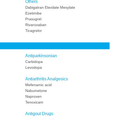
Others
Dabigatran Etexilate Mesylate
Ezetimibe
Prasugrel
Rivaroxaban
Ticagrelor
Antiparkinsonian
Carbidopa
Levodopa
Antiarthritis Analgesics
Mefenamic acid
Nabumetone
Naproxen
Tenoxicam
Antigout Drugs