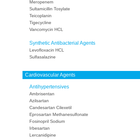
Meropenem
Sultamicillin Tosylate
Teicoplanin
Tigecycline
Vancomycin HCL
Synthetic Antibacterial Agents
Levofloxacin HCL
Sulfasalazine
Cardiovascular Agents
Antihypertensives
Ambrisentan
Azilsartan
Candesartan Cilexetil
Eprosartan Methanesulfonate
Fosinopril Sodium
Irbesartan
Lercanidipine