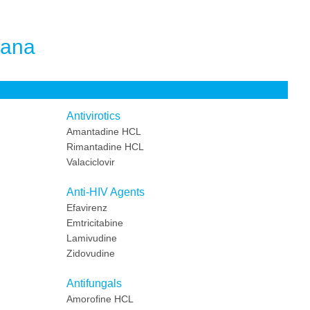
mana
Antivirotics
Amantadine HCL
Rimantadine HCL
Valaciclovir
Anti-HIV Agents
Efavirenz
Emtricitabine
Lamivudine
Zidovudine
Antifungals
Amorofine HCL