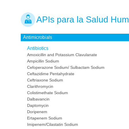
APIs para la Salud Hu
Antimicrobials
Antibiotics
Amoxicillin and Potassium Clavulanate
Ampicillin Sodium
Cefoperazone Sodium/ Sulbactam Sodium
Ceftazidime Pentahydrate
Ceftriaxone Sodium
Clarithromycin
Colistimethate Sodium
Dalbavancin
Daptomycin
Doripenem
Ertapenem Sodium
Imipenem/Cilastatin Sodium