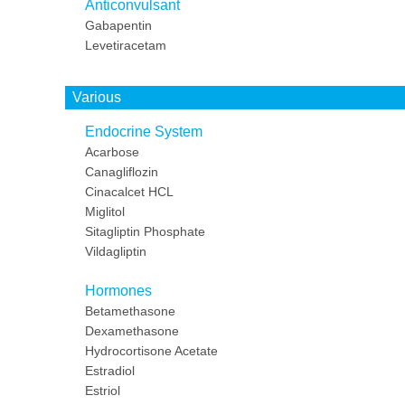
Anticonvulsant
Gabapentin
Levetiracetam
Various
Endocrine System
Acarbose
Canagliflozin
Cinacalcet HCL
Miglitol
Sitagliptin Phosphate
Vildagliptin
Hormones
Betamethasone
Dexamethasone
Hydrocortisone Acetate
Estradiol
Estriol