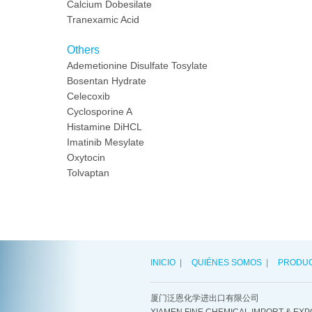
Calcium Dobesilate
Tranexamic Acid
Others
Ademetionine Disulfate Tosylate
Bosentan Hydrate
Celecoxib
Cyclosporine A
Histamine DiHCL
Imatinib Mesylate
Oxytocin
Tolvaptan
INICIO
|
QUIÉNES SOMOS
|
PRODU
厦门泛恩化学进出口有限公司