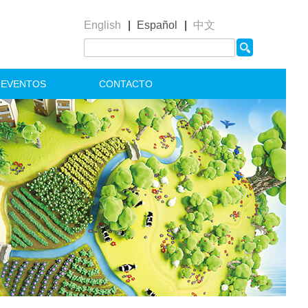
English
|
Español
|
中文
& EVENTOS
CONTACTO