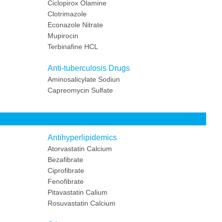
Ciclopirox Olamine
Clotrimazole
Econazole Nitrate
Mupirocin
Terbinafine HCL
Anti-tuberculosis Drugs
Aminosalicylate Sodiun
Capreomycin Sulfate
Antihyperlipidemics
Atorvastatin Calcium
Bezafibrate
Ciprofibrate
Fenofibrate
Pitavastatin Calium
Rosuvastatin Calcium