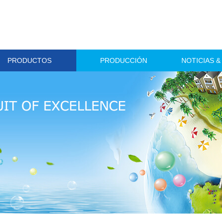
PRODUCTOS
PRODUCCIÓN
NOTICIAS 
APIs para la Salud Humana
Productos para la Salud Animal
Ingredientes Dietéticos
Pesticidas
Intermediarios para APIs
Dosificaciones Acabadas
Maquinaria
Ampollas & Frascos