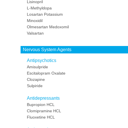
Lisinopril
L-Methyldopa
Losartan Potassium
Minoxidil
Olmesartan Medoxomil
Valsartan
Nervous System Agents
Antipsychotics
Amisulpride
Escitalopram Oxalate
Clozapine
Sulpiride
Antidepressants
Bupropion HCL
Clomipramine HCL
Fluoxetine HCL